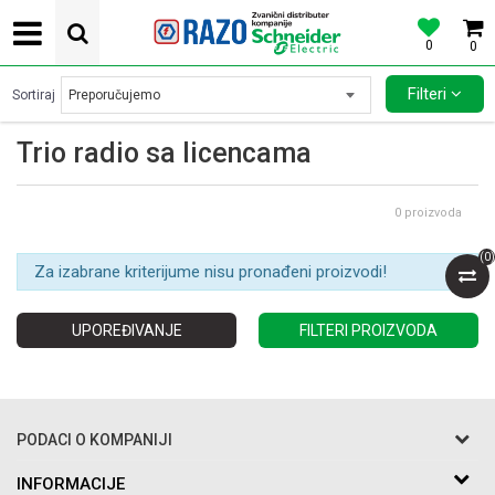
0
0
POVOLJNE CENE AUTOMATSKIH OSIGURACA SCHNEIDER ELECTRIC
Filteri
Sortiraj
Trio radio sa licencama
0
proizvoda
(
0
)
Za izabrane kriterijume nisu pronađeni proizvodi!
UPOREĐIVANJE
FILTERI PROIZVODA
PODACI O KOMPANIJI
Razo DOO
INFORMACIJE