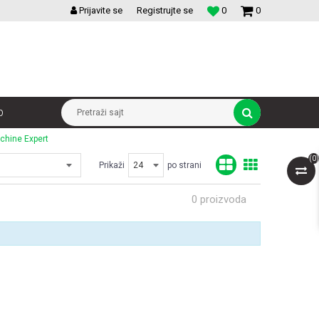
VELIKI IZBOR MODULARNIH PREKIDACA I UTICNICA
Prijavite se
Registrujte se
0
0
p
Pretraži sajt
chine Expert
(
0
)
Prikaži
po strani
0
proizvoda