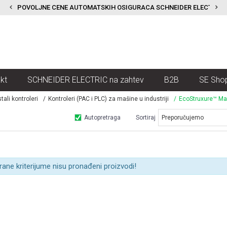
POVOLJNE CENE AUTOMATSKIH OSIGURACA SCHNEIDER ELECTRIC
kt
SCHNEIDER ELECTRIC na zahtev
B2B
SE Sho
tali kontroleri
Kontroleri (PAC i PLC) za mašine u industriji
EcoStruxure™ Ma
Autopretraga
Sortiraj
rane kriterijume nisu pronađeni proizvodi!