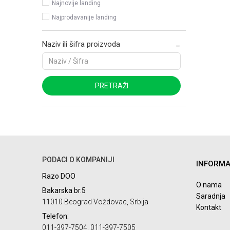
Najnovije landing
Najprodavanije landing
Naziv ili šifra proizvoda
PRETRAŽI
PODACI O KOMPANIJI
INFORMA
Razo DOO
O nama
Bakarska br.5
Saradnja
11010 Beograd Voždovac, Srbija
Kontakt
Telefon:
011-397-7504, 011-397-7505