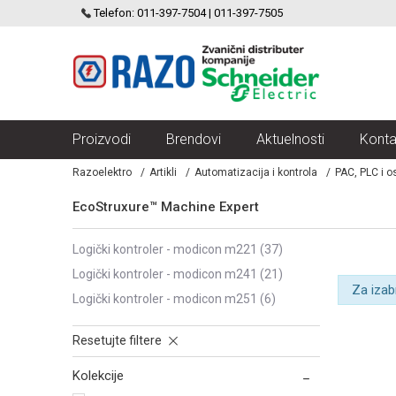
SCHNEIDER ELECTRIC
Telefon: 011-397-7504 | 011-397-7505
VELIKI IZBOR MODULARNIH PREKIDACA I UTICNICA
Proizvodi
Brendovi
Aktuelnosti
Konta
Razoelektro
Artikli
Automatizacija i kontrola
PAC, PLC i os
EcoStruxure™ Machine Expert
logički kontroler - modicon m221
(37)
logički kontroler - modicon m241
(21)
Za izab
logički kontroler - modicon m251
(6)
Resetujte filtere
Kolekcije