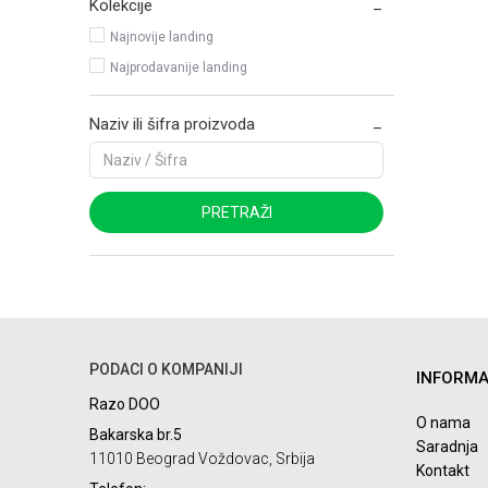
Kolekcije
Najnovije landing
Najprodavanije landing
Naziv ili šifra proizvoda
PRETRAŽI
PODACI O KOMPANIJI
INFORMA
Razo DOO
O nama
Bakarska br.5
Saradnja
11010 Beograd Voždovac, Srbija
Kontakt