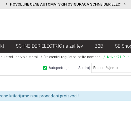
POVOLJNE CENE AUTOMATSKIH OSIGURACA SCHNEIDER ELECTRIC
kt
SCHNEIDER ELECTRIC na zahtev
B2B
SE Sho
egulatori i servo sistemi
Frekventni regulatori opšte namene
Altivar 71 Plus
Autopretraga
Sortiraj
rane kriterijume nisu pronađeni proizvodi!