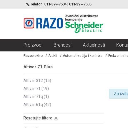
SCHNEIDER ELECTRIC
Telefon: 011-397-7504 | 011-397-7505
VELIKI IZBOR MODULARNIH PREKIDACA I UTICNICA
Proizvodi
Brendovi
Aktuelnosti
Konta
Razoelektro
Artikli
Automatizacija i kontrola
Frekventni r
Altivar 71 Plus
altivar 312
(15)
altivar 71
(19)
Za izab
altivar 71q
(1)
altivar 61q
(42)
Resetujte filtere