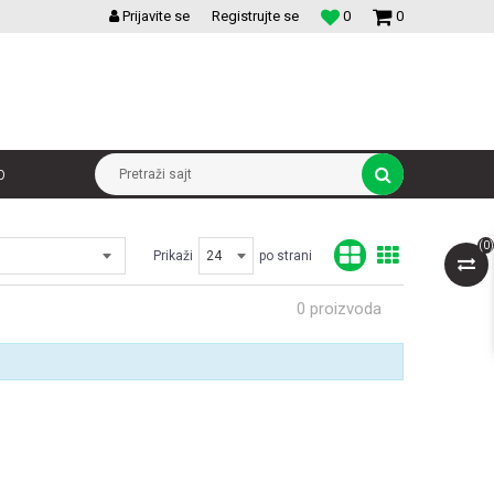
VELIKI IZBOR MODULARNIH PREKIDACA I UTICNICA
Prijavite se
Registrujte se
0
0
p
Pretraži sajt
(
0
)
Prikaži
po strani
0
proizvoda