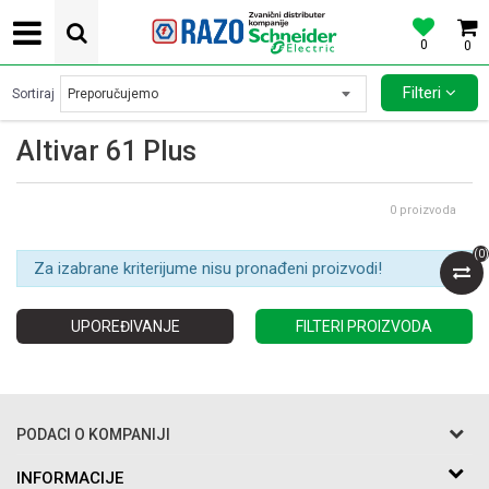
0
0
POVOLJNE CENE AUTOMATSKIH OSIGURACA SCHNEIDER ELECTRIC
Filteri
Sortiraj
Altivar 61 Plus
0
proizvoda
(
0
)
Za izabrane kriterijume nisu pronađeni proizvodi!
UPOREĐIVANJE
FILTERI PROIZVODA
PODACI O KOMPANIJI
Razo DOO
INFORMACIJE